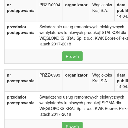
nr
PRZZ/0994
organizator
Węglokoks
data
postępowania
Kraj S.A.
publi
14.04
przedmiot
Świadczenie usług remontowych elektrycznych
postępowania
wentylatorów lutniowych produkcji STALKON dla
WĘGLOKOKS KRAJ Sp. z o.o. KWK Bobrek-Pieka
latach 2017-2018
Rozwiń
nr
PRZZ/0993
organizator
Węglokoks
data
postępowania
Kraj S.A.
publi
14.04
przedmiot
Świadczenie usług remontowych elektrycznych
postępowania
wentylatorów lutniowych produkcji SIGMA dla
WĘGLOKOKS KRAJ Sp. z o.o. KWK Bobrek-Pieka
latach 2017-2018
Rozwiń