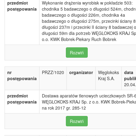
przedmiot
Wykonanie drążenia wyrobisk w pokładzie 503:
postępowania
chodnika 5 badawczego o długości 524m, chodn
badawczego o długości 226m, chodnika 4a
badawczego o długości 275m, przecinki ściany 8
długości 237m i przecinki II ściany 8 badawczej 
długości 59m dla potrzeb WĘGLOKOKS KRAJ Sp
o.o. KWK Bobrek-Piekary Ruch Bobrek
Rozwiń
nr
PRZZ/1020
organizator
Węglokoks
data
postępowania
Kraj S.A.
publi
20.04
przedmiot
Dostawa aparatów tlenowych ucieczkowych SR-
postępowania
WĘGLOKOKS KRAJ Sp. z o.o. KWK Bobrek-Piek
na rok 2017 gr. 285-12
Rozwiń