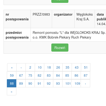
nr
PRZZ/0983
organizator
Węglokoks
data
postępowania
Kraj S.A.
publi
14.04
przedmiot
Remont pomostu "L" dla WĘGLOKOKS KRAJ Sp.
postępowania
o.o. KWK Bobrek-Piekary Ruch Piekary
Rozwiń
«
‹
2
10
18
26
35
43
51
59
67
75
82
83
84
85
86
87
88
89
90
91
92
93
101
109
›
»