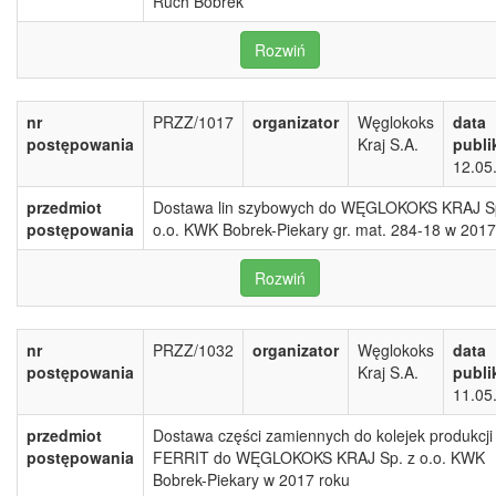
Ruch Bobrek
Rozwiń
nr
PRZZ/1017
organizator
Węglokoks
data
postępowania
Kraj S.A.
publi
12.05
przedmiot
Dostawa lin szybowych do WĘGLOKOKS KRAJ Sp
postępowania
o.o. KWK Bobrek-Piekary gr. mat. 284-18 w 2017
Rozwiń
nr
PRZZ/1032
organizator
Węglokoks
data
postępowania
Kraj S.A.
publi
11.05
przedmiot
Dostawa części zamiennych do kolejek produkcji
postępowania
FERRIT do WĘGLOKOKS KRAJ Sp. z o.o. KWK
Bobrek-Piekary w 2017 roku