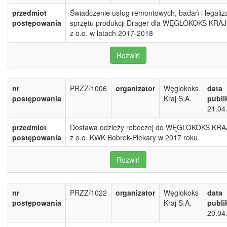
przedmiot
Świadczenie usług remontowych, badań i legaliza
postępowania
sprzętu produkcji Drager dla WĘGLOKOKS KRAJ
z o.o. w latach 2017-2018
Rozwiń
nr
PRZZ/1006
organizator
Węglokoks
data
postępowania
Kraj S.A.
publi
21.04
przedmiot
Dostawa odzieży roboczej do WĘGLOKOKS KRA
postępowania
z o.o. KWK Bobrek-Piekary w 2017 roku
Rozwiń
nr
PRZZ/1022
organizator
Węglokoks
data
postępowania
Kraj S.A.
publi
20.04