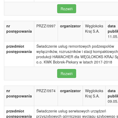
Rozwiń
nr
PRZZ/0997
organizator
Węglokoks
data
postępowania
Kraj S.A.
publi
11.05
przedmiot
Świadczenie usług remontowych podzespołów
postępowania
wyłączników, rozruszników i stacji kompaktowych
produkcji HAMACHER dla WĘGLOKOKS KRAJ Sp
o.o. KWK Bobrek-Piekary w latach 2017-2018
Rozwiń
nr
PRZZ/0974
organizator
Węglokoks
data
postępowania
Kraj S.A.
publi
09.05
przedmiot
Świadczenie usług serwisowych urządzeń
postępowania
przyszybowych górniczego wyciągu szybowego 