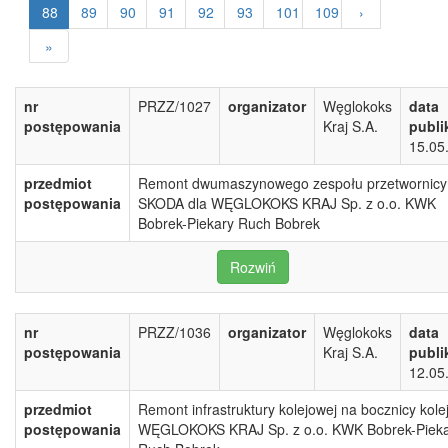
88
89
90
91
92
93
101
109
›
»
nr
PRZZ/1027
organizator
Węglokoks
data
postępowania
Kraj S.A.
publi
15.05
przedmiot
Remont dwumaszynowego zespołu przetwornicy
postępowania
SKODA dla WĘGLOKOKS KRAJ Sp. z o.o. KWK
Bobrek-Piekary Ruch Bobrek
Rozwiń
nr
PRZZ/1036
organizator
Węglokoks
data
postępowania
Kraj S.A.
publi
12.05
przedmiot
Remont infrastruktury kolejowej na bocznicy kole
postępowania
WĘGLOKOKS KRAJ Sp. z o.o. KWK Bobrek-Piek