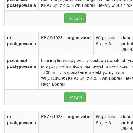
postępowania
KRAJ Sp. z o.o. KWK Bobrek-Piekary w 2017 rok
Rozwiń
nr
PRZZ/1028
organizator
Węglokoks
data
postępowania
Kraj S.A.
publi
28.04
przedmiot
Leasing finansowy wraz z dostawą dwóch fabryc
postępowania
nowych przenośników taśmowych o szerokości 
1200 mm z wyposażeniem elektrycznym dla
WĘGLOKOKS KRAJ Sp. z o.o. KWK Bobrek-Piek
Ruch Bobrek
Rozwiń
nr
PRZZ/1023
organizator
Węglokoks
data
postępowania
Kraj S.A.
publi
28.04