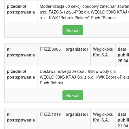
przedmiot
Modernizacja 60 sekcji obudowy zmechanizowan
postępowania
typu FAZOS-12/28-POz dla WĘGLOKOKS KRAJ S
o. o. KWK "Bobrek-Piekary" Ruch "Bobrek"
Rozwiń
nr
PRZZ/0985
organizator
Węglokoks
data
postępowania
Kraj S.A.
publi
25.04
przedmiot
Dostawa nowego zespołu filtrów wody dla
postępowania
WĘGLOKOKS KRAJ Sp. z o.o. KWK Bobrek-Piek
Ruch Bobrek
Rozwiń
nr
PRZZ/1019
organizator
Węglokoks
data
postępowania
Kraj S.A.
publi
21.04