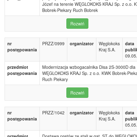
Józef na terenie WĘGLOKOKS KRAJ Sp. z o.o. 
Bobrek-Piekary Ruch Bobrek
Rozwiń
nr
PRZZ/0999
organizator
Węglokoks
data
postępowania
Kraj S.A.
publi
09.05
przedmiot
Modernizacja wzbogacalnika Disa 2S-3000D dla
postępowania
WĘGLOKOKS KRAJ Sp. z o.o. KWK Bobrek-Piek
Ruch Piekary
Rozwiń
nr
PRZZ/1042
organizator
Węglokoks
data
postępowania
Kraj S.A.
publi
05.05
przedmiot
Dostawa prętów ze stali w gat. ST do WĘGLOK