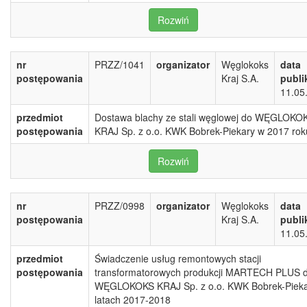
Rozwiń
nr
PRZZ/1041
organizator
Węglokoks
data
postępowania
Kraj S.A.
publi
11.05
przedmiot
Dostawa blachy ze stali węglowej do WĘGLOKO
postępowania
KRAJ Sp. z o.o. KWK Bobrek-Piekary w 2017 rok
Rozwiń
nr
PRZZ/0998
organizator
Węglokoks
data
postępowania
Kraj S.A.
publi
11.05
przedmiot
Świadczenie usług remontowych stacji
postępowania
transformatorowych produkcji MARTECH PLUS d
WĘGLOKOKS KRAJ Sp. z o.o. KWK Bobrek-Pieka
latach 2017-2018