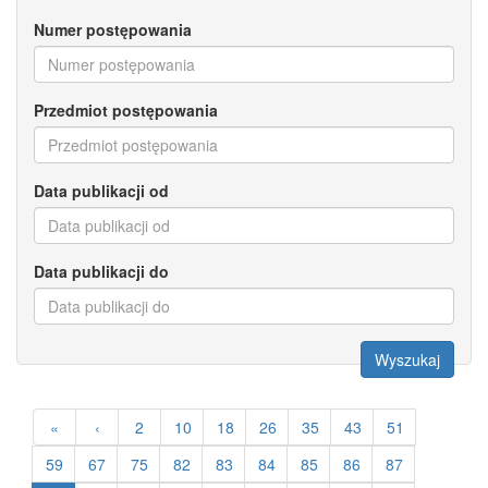
Numer postępowania
Przedmiot postępowania
Data publikacji od
Data publikacji do
Wyszukaj
«
‹
2
10
18
26
35
43
51
59
67
75
82
83
84
85
86
87