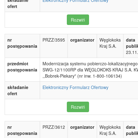
składanie
Elektroniczny Formularz Ofertowy
ofert
Rozwiń
nr
PRZZ/3595
organizator
Węglokoks
data
postępowania
Kraj S.A.
publi
23.11
przedmiot
Modernizacja systemu pobierczo-lokalizacyjnego
postępowania
SWG-12/1100RP dla WĘGLOKOKS KRAJ S.A. 
,,Bobrek-Piekary" (nr inw. 1-800-106134)
składanie
Elektroniczny Formularz Ofertowy
ofert
Rozwiń
nr
PRZZ/3612
organizator
Węglokoks
data
postępowania
Kraj S.A.
publi