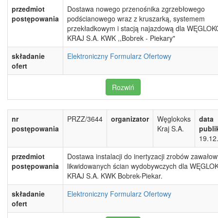
przedmiot
Dostawa nowego przenośnika zgrzebłowego
postępowania
podścianowego wraz z kruszarką, systemem
przekładkowym i stacją najazdową dla WĘGLO
KRAJ S.A. KWK ,,Bobrek - Piekary"
składanie
Elektroniczny Formularz Ofertowy
ofert
Rozwiń
nr
PRZZ/3644
organizator
Węglokoks
data
postępowania
Kraj S.A.
publi
19.12
przedmiot
Dostawa instalacji do inertyzacji zrobów zawało
postępowania
likwidowanych ścian wydobywczych dla WĘGLO
KRAJ S.A. KWK Bobrek-Piekar.
składanie
Elektroniczny Formularz Ofertowy
ofert