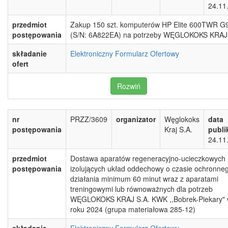
24.11
przedmiot
Zakup 150 szt. komputerów HP Elite 600TWR G
postępowania
(S/N: 6A822EA) na potrzeby WĘGLOKOKS KRAJ 
składanie
Elektroniczny Formularz Ofertowy
ofert
Rozwiń
nr
PRZZ/3609
organizator
Węglokoks
data
postępowania
Kraj S.A.
publi
24.11
przedmiot
Dostawa aparatów regeneracyjno-ucieczkowych
postępowania
izolujących układ oddechowy o czasie ochronne
działania minimum 60 minut wraz z aparatami
treningowymi lub równoważnych dla potrzeb
WĘGLOKOKS KRAJ S.A. KWK ,,Bobrek-Piekary"
roku 2024 (grupa materiałowa 285-12)