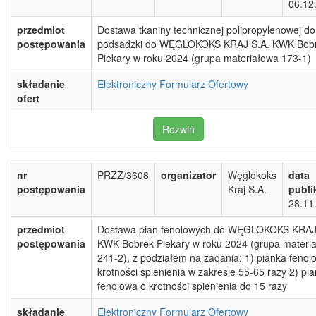
06.12
przedmiot
Dostawa tkaniny technicznej polipropylenowej do
postępowania
podsadzki do WĘGLOKOKS KRAJ S.A. KWK Bobr
Piekary w roku 2024 (grupa materiałowa 173-1)
składanie
Elektroniczny Formularz Ofertowy
ofert
Rozwiń
nr
PRZZ/3608
organizator
Węglokoks
data
postępowania
Kraj S.A.
publi
28.11
przedmiot
Dostawa pian fenolowych do WĘGLOKOKS KRAJ
postępowania
KWK Bobrek-Piekary w roku 2024 (grupa materi
241-2), z podziałem na zadania: 1) pianka fenol
krotności spienienia w zakresie 55-65 razy 2) pi
fenolowa o krotności spienienia do 15 razy
składanie
Elektroniczny Formularz Ofertowy