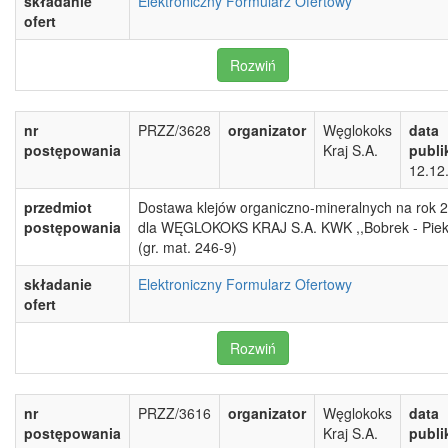
składanie
Elektroniczny Formularz Ofertowy
ofert
Rozwiń
nr
PRZZ/3628
organizator
Węglokoks
data
postępowania
Kraj S.A.
publi
12.12
przedmiot
Dostawa klejów organiczno-mineralnych na rok 
postępowania
dla WĘGLOKOKS KRAJ S.A. KWK ,,Bobrek - Piek
(gr. mat. 246-9)
składanie
Elektroniczny Formularz Ofertowy
ofert
Rozwiń
nr
PRZZ/3616
organizator
Węglokoks
data
postępowania
Kraj S.A.
publi