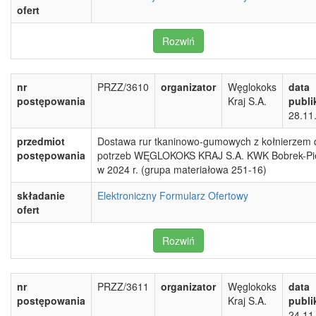
ofert
Rozwiń
nr
PRZZ/3610
organizator
Węglokoks
data
postępowania
Kraj S.A.
publi
28.11
przedmiot
Dostawa rur tkaninowo-gumowych z kołnierzem 
postępowania
potrzeb WĘGLOKOKS KRAJ S.A. KWK Bobrek-Pi
w 2024 r. (grupa materiałowa 251-16)
składanie
Elektroniczny Formularz Ofertowy
ofert
Rozwiń
nr
PRZZ/3611
organizator
Węglokoks
data
postępowania
Kraj S.A.
publi
24.11