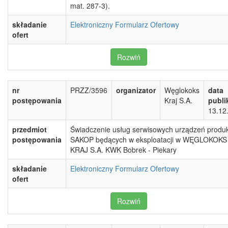
mat. 287-3).
składanie
Elektroniczny Formularz Ofertowy
ofert
Rozwiń
nr
PRZZ/3596
organizator
Węglokoks
data
postępowania
Kraj S.A.
publi
13.12
przedmiot
Świadczenie usług serwisowych urządzeń produk
postępowania
SAKOP będących w eksploatacji w WĘGLOKOKS
KRAJ S.A. KWK Bobrek - Piekary
składanie
Elektroniczny Formularz Ofertowy
ofert
Rozwiń