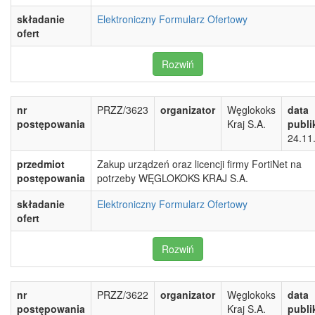
składanie
Elektroniczny Formularz Ofertowy
ofert
Rozwiń
nr
PRZZ/3623
organizator
Węglokoks
data
postępowania
Kraj S.A.
publi
24.11
przedmiot
Zakup urządzeń oraz licencji firmy FortiNet na
postępowania
potrzeby WĘGLOKOKS KRAJ S.A.
składanie
Elektroniczny Formularz Ofertowy
ofert
Rozwiń
nr
PRZZ/3622
organizator
Węglokoks
data
postępowania
Kraj S.A.
publi