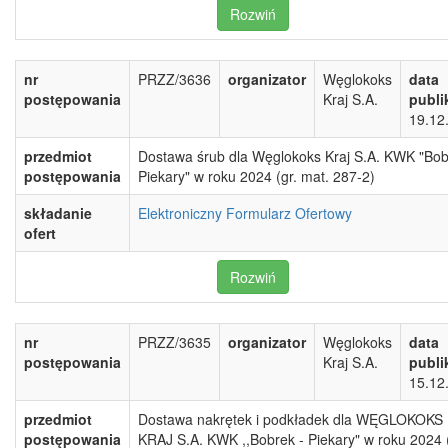
Rozwiń
nr
PRZZ/3636
organizator
Węglokoks
data
postępowania
Kraj S.A.
publi
19.12
przedmiot
Dostawa śrub dla Węglokoks Kraj S.A. KWK "Bob
postępowania
Piekary" w roku 2024 (gr. mat. 287-2)
składanie
Elektroniczny Formularz Ofertowy
ofert
Rozwiń
nr
PRZZ/3635
organizator
Węglokoks
data
postępowania
Kraj S.A.
publi
15.12
przedmiot
Dostawa nakrętek i podkładek dla WĘGLOKOKS
postępowania
KRAJ S.A. KWK ,,Bobrek - Piekary" w roku 2024 (