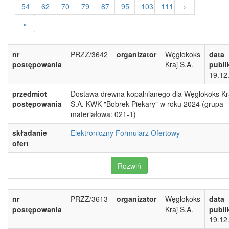
54
62
70
79
87
95
103
111
›
»
nr
PRZZ/3642
organizator
Węglokoks
data
postępowania
Kraj S.A.
publi
19.12
przedmiot
Dostawa drewna kopalnianego dla Węglokoks Kr
postępowania
S.A. KWK "Bobrek-Piekary" w roku 2024 (grupa
materiałowa: 021-1)
składanie
Elektroniczny Formularz Ofertowy
ofert
Rozwiń
nr
PRZZ/3613
organizator
Węglokoks
data
postępowania
Kraj S.A.
publi
19.12