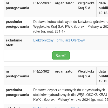
nr
PRZZ/3637
organizator
Węglokoks
data
postępowania
Kraj S.A.
publi
12.12
przedmiot
Dostawa kotew stalowych do kotwienia górotworu
postępowania
Węglokoks Kraj S.A. KWK Bobrek - Piekary w 20
roku (gr. mat. 281-1)
składanie
Elektroniczny Formularz Ofertowy
ofert
Rozwiń
nr
PRZZ/3621
organizator
Węglokoks
data
postępowania
Kraj S.A.
publi
12.12
przedmiot
Dostawa części zamiennych do indywidualnych
postępowania
stojaków hydraulicznych dla WĘGLOKOKS KRAJ 
KWK ,,Bobrek - Piekary" w roku 2024 (gr. mat. 2