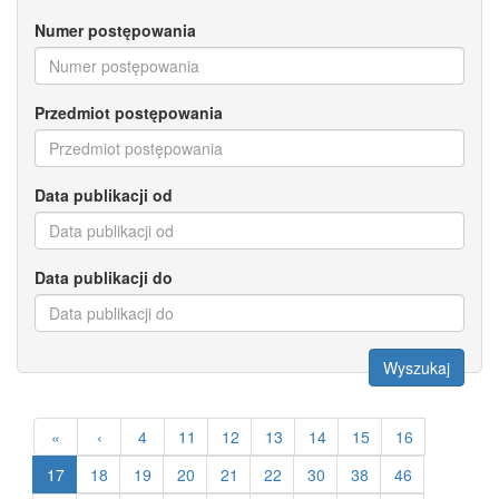
Numer postępowania
Przedmiot postępowania
Data publikacji od
Data publikacji do
Wyszukaj
«
‹
4
11
12
13
14
15
16
17
18
19
20
21
22
30
38
46