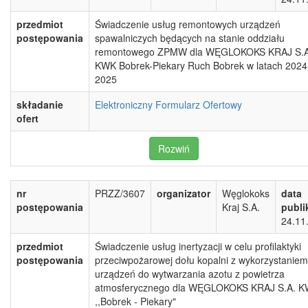
przedmiot
Świadczenie usług remontowych urządzeń
postępowania
spawalniczych będących na stanie oddziału
remontowego ZPMW dla WĘGLOKOKS KRAJ S.A
KWK Bobrek-Piekary Ruch Bobrek w latach 2024
2025
składanie
Elektroniczny Formularz Ofertowy
ofert
Rozwiń
nr
PRZZ/3607
organizator
Węglokoks
data
postępowania
Kraj S.A.
publi
24.11
przedmiot
Świadczenie usług inertyzacji w celu profilaktyki
postępowania
przeciwpożarowej dołu kopalni z wykorzystaniem
urządzeń do wytwarzania azotu z powietrza
atmosferycznego dla WĘGLOKOKS KRAJ S.A. 
,,Bobrek - Piekary"