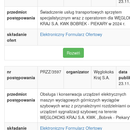
23.11
przedmiot
Świadczenie usług transportowych sprzętem
postępowania
specjalistycznym wraz z operatorem dla WĘGL
KRAJ S.A. KWK BOBREK - PIEKARY w 2024 r.
składanie
Elektroniczny Formularz Ofertowy
ofert
Rozwiń
nr
PRZZ/3597
organizator
Węglokoks
data
postępowania
Kraj S.A.
publi
23.11
przedmiot
Obsługa i konserwacja urządzeń elektrycznych
postępowania
maszyn wyciągowych górniczych wyciągów
szybowych wraz z przynależnymi rozdzielniami o
urządzeń sygnalizacji szybowej na terenie
WĘGLOKOKS KRAJ S.A. KWK ,,Bobrek - Piekary
składanie
Elektroniczny Formularz Ofertowy