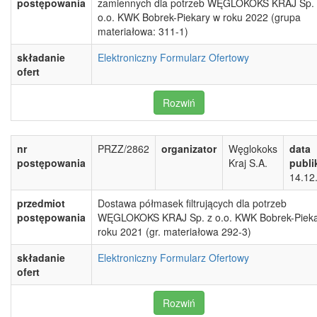
postępowania
zamiennych dla potrzeb WĘGLOKOKS KRAJ Sp. 
o.o. KWK Bobrek-Piekary w roku 2022 (grupa
materiałowa: 311-1)
składanie
Elektroniczny Formularz Ofertowy
ofert
Rozwiń
nr
PRZZ/2862
organizator
Węglokoks
data
postępowania
Kraj S.A.
publi
14.12
przedmiot
Dostawa półmasek filtrujących dla potrzeb
postępowania
WĘGLOKOKS KRAJ Sp. z o.o. KWK Bobrek-Pieka
roku 2021 (gr. materiałowa 292-3)
składanie
Elektroniczny Formularz Ofertowy
ofert
Rozwiń