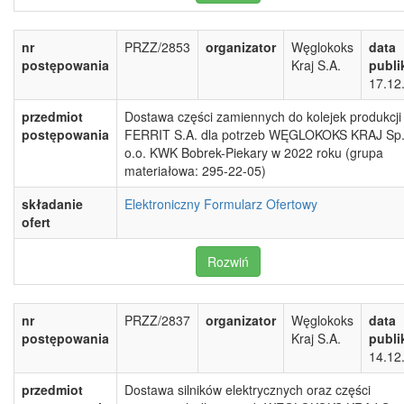
nr
PRZZ/2853
organizator
Węglokoks
data
postępowania
Kraj S.A.
publi
17.12
przedmiot
Dostawa części zamiennych do kolejek produkcji
postępowania
FERRIT S.A. dla potrzeb WĘGLOKOKS KRAJ Sp.
o.o. KWK Bobrek-Piekary w 2022 roku (grupa
materiałowa: 295-22-05)
składanie
Elektroniczny Formularz Ofertowy
ofert
Rozwiń
nr
PRZZ/2837
organizator
Węglokoks
data
postępowania
Kraj S.A.
publi
14.12
przedmiot
Dostawa silników elektrycznych oraz części