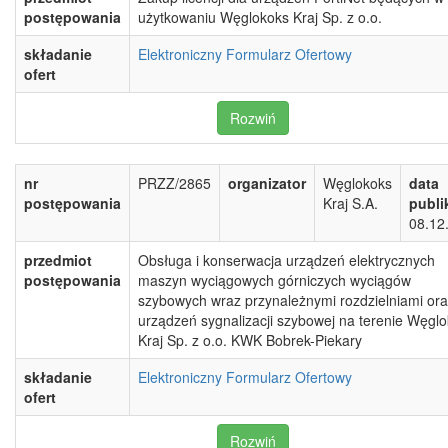
postępowania
użytkowaniu Węglokoks Kraj Sp. z o.o.
składanie
Elektroniczny Formularz Ofertowy
ofert
Rozwiń
nr
PRZZ/2865
organizator
Węglokoks
data
postępowania
Kraj S.A.
publi
08.12
przedmiot
Obsługa i konserwacja urządzeń elektrycznych
postępowania
maszyn wyciągowych górniczych wyciągów
szybowych wraz przynależnymi rozdzielniami or
urządzeń sygnalizacji szybowej na terenie Węgl
Kraj Sp. z o.o. KWK Bobrek-Piekary
składanie
Elektroniczny Formularz Ofertowy
ofert
Rozwiń