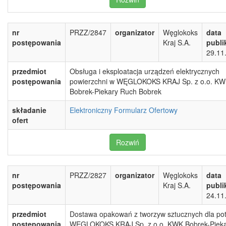
nr
PRZZ/2847
organizator
Węglokoks
data
postępowania
Kraj S.A.
publi
29.11
przedmiot
Obsługa i eksploatacja urządzeń elektrycznych
postępowania
powierzchni w WĘGLOKOKS KRAJ Sp. z o.o. K
Bobrek-Piekary Ruch Bobrek
składanie
Elektroniczny Formularz Ofertowy
ofert
Rozwiń
nr
PRZZ/2827
organizator
Węglokoks
data
postępowania
Kraj S.A.
publi
24.11
przedmiot
Dostawa opakowań z tworzyw sztucznych dla po
postępowania
WĘGLOKOKS KRAJ Sp. z o.o. KWK Bobrek-Pieka