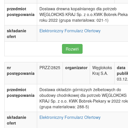
przedmiot
Dostawa drewna kopalnianego dla potrzeb
postępowania
WĘGLOKOKS KRAJ Sp. z o.o.KWK Bobrek-Pieka
roku 2022 (grupa materiałowa: 021-1)
składanie
Elektroniczny Formularz Ofertowy
ofert
Rozwiń
nr
PRZZ/2825
organizator
Węglokoks
data
postępowania
Kraj S.A.
publi
03.12
przedmiot
Dostawa okładzin górniczych żelbetowych do
postępowania
obudowy chodnikowej dla potrzeb WĘGLOKOKS
KRAJ Sp. z o.o. KWK Bobrek-Piekary w 2022 rok
(grupa materiałowa: 288-5)
składanie
Elektroniczny Formularz Ofertowy
ofert