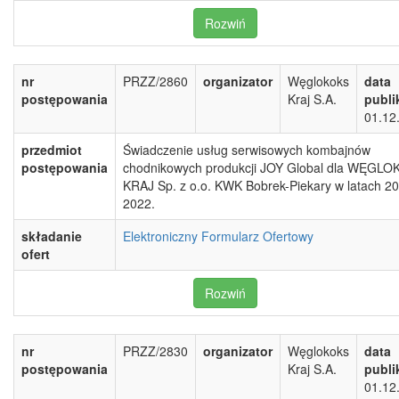
Rozwiń
nr
PRZZ/2860
organizator
Węglokoks
data
postępowania
Kraj S.A.
publi
01.12
przedmiot
Świadczenie usług serwisowych kombajnów
postępowania
chodnikowych produkcji JOY Global dla WĘGL
KRAJ Sp. z o.o. KWK Bobrek-Piekary w latach 2
2022.
składanie
Elektroniczny Formularz Ofertowy
ofert
Rozwiń
nr
PRZZ/2830
organizator
Węglokoks
data
postępowania
Kraj S.A.
publi
01.12