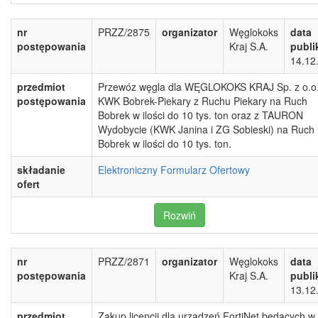
nr
PRZZ/2875
organizator
Węglokoks
data
postępowania
Kraj S.A.
publi
14.12
przedmiot
Przewóz węgla dla WĘGLOKOKS KRAJ Sp. z o.o
postępowania
KWK Bobrek-Piekary z Ruchu Piekary na Ruch
Bobrek w ilości do 10 tys. ton oraz z TAURON
Wydobycie (KWK Janina i ZG Sobieski) na Ruch
Bobrek w ilości do 10 tys. ton.
składanie
Elektroniczny Formularz Ofertowy
ofert
Rozwiń
nr
PRZZ/2871
organizator
Węglokoks
data
postępowania
Kraj S.A.
publi
13.12
przedmiot
Zakup licencji dla urządzeń FortiNet będących w