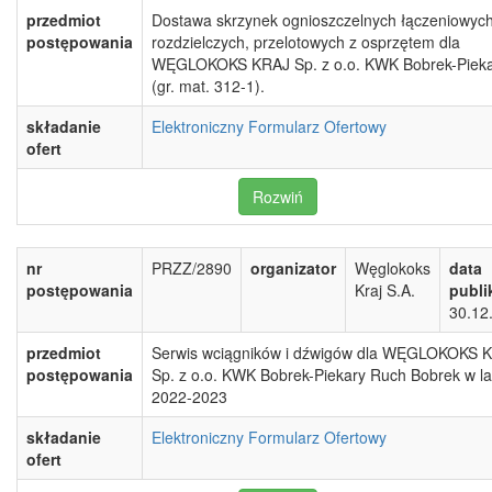
przedmiot
Dostawa skrzynek ognioszczelnych łączeniowych
postępowania
rozdzielczych, przelotowych z osprzętem dla
WĘGLOKOKS KRAJ Sp. z o.o. KWK Bobrek-Piek
(gr. mat. 312-1).
składanie
Elektroniczny Formularz Ofertowy
ofert
Rozwiń
nr
PRZZ/2890
organizator
Węglokoks
data
postępowania
Kraj S.A.
publi
30.12
przedmiot
Serwis wciągników i dźwigów dla WĘGLOKOKS 
postępowania
Sp. z o.o. KWK Bobrek-Piekary Ruch Bobrek w l
2022-2023
składanie
Elektroniczny Formularz Ofertowy
ofert