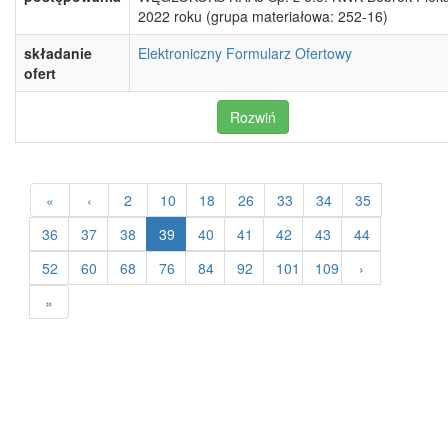
2022 roku (grupa materiałowa: 252-16)
składanie
Elektroniczny Formularz Ofertowy
ofert
Rozwiń
«
‹
2
10
18
26
33
34
35
36
37
38
39
40
41
42
43
44
52
60
68
76
84
92
101
109
›
»