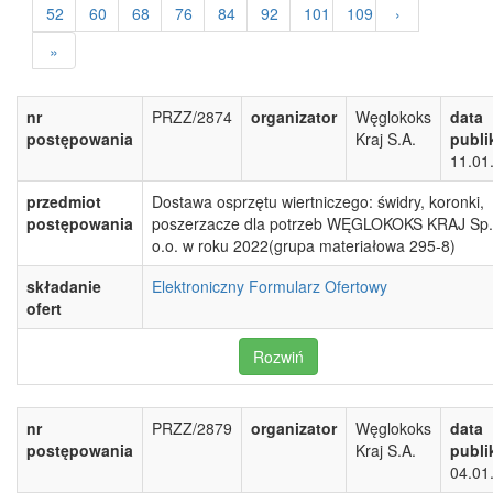
52
60
68
76
84
92
101
109
›
»
nr
PRZZ/2874
organizator
Węglokoks
data
postępowania
Kraj S.A.
publi
11.01
przedmiot
Dostawa osprzętu wiertniczego: świdry, koronki,
postępowania
poszerzacze dla potrzeb WĘGLOKOKS KRAJ Sp.
o.o. w roku 2022(grupa materiałowa 295-8)
składanie
Elektroniczny Formularz Ofertowy
ofert
Rozwiń
nr
PRZZ/2879
organizator
Węglokoks
data
postępowania
Kraj S.A.
publi
04.01