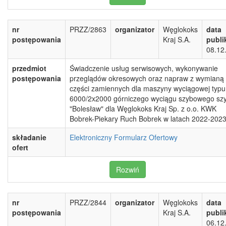
nr
PRZZ/2863
organizator
Węglokoks
data
postępowania
Kraj S.A.
publi
08.12
przedmiot
Świadczenie usług serwisowych, wykonywanie
postępowania
przeglądów okresowych oraz napraw z wymianą
części zamiennych dla maszyny wyciągowej typu
6000/2x2000 górniczego wyciągu szybowego sz
"Bolesław" dla Węglokoks Kraj Sp. z o.o. KWK
Bobrek-Piekary Ruch Bobrek w latach 2022-202
składanie
Elektroniczny Formularz Ofertowy
ofert
Rozwiń
nr
PRZZ/2844
organizator
Węglokoks
data
postępowania
Kraj S.A.
publi
06.12