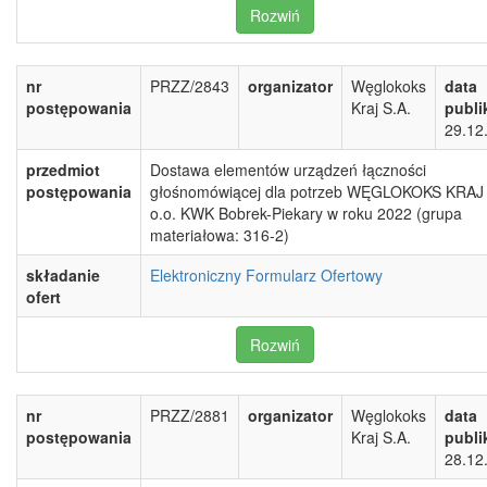
Rozwiń
nr
PRZZ/2843
organizator
Węglokoks
data
postępowania
Kraj S.A.
publi
29.12
przedmiot
Dostawa elementów urządzeń łączności
postępowania
głośnomówiącej dla potrzeb WĘGLOKOKS KRAJ 
o.o. KWK Bobrek-Piekary w roku 2022 (grupa
materiałowa: 316-2)
składanie
Elektroniczny Formularz Ofertowy
ofert
Rozwiń
nr
PRZZ/2881
organizator
Węglokoks
data
postępowania
Kraj S.A.
publi
28.12