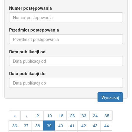
Numer postępowania
Przedmiot postępowania
Data publikacji od
Data publikacji do
Wyszukaj
«
‹
2
10
18
26
33
34
35
36
37
38
39
40
41
42
43
44