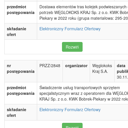
przedmiot
Dostawa elementów tras kolejek podwieszanych 
postępowania
potrzeb WĘGLOKOKS KRAJ Sp. z o.o. KWK Bobr
Piekary w 2022 roku (grupa materiałowa: 295-20
składanie
Elektroniczny Formularz Ofertowy
ofert
Rozwiń
nr
PRZZ/2848
organizator
Węglokoks
data
postępowania
Kraj S.A.
publi
30.11
przedmiot
Świadczenie usług transportowych sprzętem
postępowania
specjalistycznym wraz z operatorem dla WĘGL
KRAJ Sp. z o.o. KWK Bobrek-Piekary w 2022 rok
składanie
Elektroniczny Formularz Ofertowy
ofert
Rozwiń