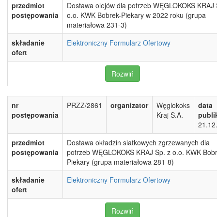
przedmiot
Dostawa olejów dla potrzeb WĘGLOKOKS KRAJ 
postępowania
o.o. KWK Bobrek-Piekary w 2022 roku (grupa
materiałowa 231-3)
składanie
Elektroniczny Formularz Ofertowy
ofert
Rozwiń
nr
PRZZ/2861
organizator
Węglokoks
data
postępowania
Kraj S.A.
publi
21.12
przedmiot
Dostawa okładzin siatkowych zgrzewanych dla
postępowania
potrzeb WĘGLOKOKS KRAJ Sp. z o.o. KWK Bobr
Piekary (grupa materiałowa 281-8)
składanie
Elektroniczny Formularz Ofertowy
ofert
Rozwiń