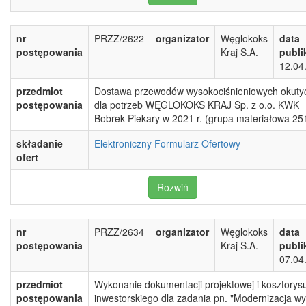
nr
PRZZ/2622
organizator
Węglokoks
data
postępowania
Kraj S.A.
publi
12.04
przedmiot
Dostawa przewodów wysokociśnieniowych okuty
postępowania
dla potrzeb WĘGLOKOKS KRAJ Sp. z o.o. KWK
Bobrek-Piekary w 2021 r. (grupa materiałowa 25
składanie
Elektroniczny Formularz Ofertowy
ofert
Rozwiń
nr
PRZZ/2634
organizator
Węglokoks
data
postępowania
Kraj S.A.
publi
07.04
przedmiot
Wykonanie dokumentacji projektowej i kosztorys
postępowania
inwestorskiego dla zadania pn. "Modernizacja wy