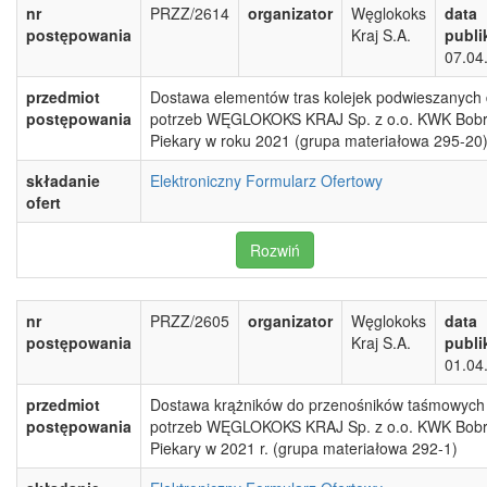
nr
PRZZ/2614
organizator
Węglokoks
data
postępowania
Kraj S.A.
publi
07.04
przedmiot
Dostawa elementów tras kolejek podwieszanych 
postępowania
potrzeb WĘGLOKOKS KRAJ Sp. z o.o. KWK Bobr
Piekary w roku 2021 (grupa materiałowa 295-20
składanie
Elektroniczny Formularz Ofertowy
ofert
Rozwiń
nr
PRZZ/2605
organizator
Węglokoks
data
postępowania
Kraj S.A.
publi
01.04
przedmiot
Dostawa krążników do przenośników taśmowych 
postępowania
potrzeb WĘGLOKOKS KRAJ Sp. z o.o. KWK Bobr
Piekary w 2021 r. (grupa materiałowa 292-1)