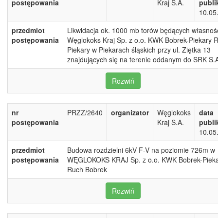
postępowania
Kraj S.A.
publi
10.05
przedmiot
Likwidacja ok. 1000 mb torów będących własnoś
postępowania
Węglokoks Kraj Sp. z o.o. KWK Bobrek-Piekary 
Piekary w Piekarach śląskich przy ul. Ziętka 13
znajdujących się na terenie oddanym do SRK S.
Rozwiń
nr
PRZZ/2640
organizator
Węglokoks
data
postępowania
Kraj S.A.
publi
10.05
przedmiot
Budowa rozdzielni 6kV F-V na poziomie 726m w
postępowania
WĘGLOKOKS KRAJ Sp. z o.o. KWK Bobrek-Piek
Ruch Bobrek
Rozwiń