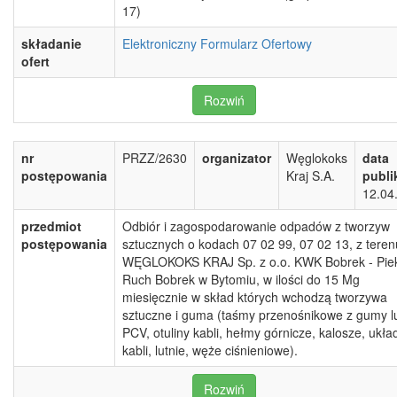
17)
składanie
Elektroniczny Formularz Ofertowy
ofert
Rozwiń
nr
PRZZ/2630
organizator
Węglokoks
data
postępowania
Kraj S.A.
publi
12.04
przedmiot
Odbiór i zagospodarowanie odpadów z tworzyw
postępowania
sztucznych o kodach 07 02 99, 07 02 13, z teren
WĘGLOKOKS KRAJ Sp. z o.o. KWK Bobrek - Pie
Ruch Bobrek w Bytomiu, w ilości do 15 Mg
miesięcznie w skład których wchodzą tworzywa
sztuczne i guma (taśmy przenośnikowe z gumy l
PCV, otuliny kabli, hełmy górnicze, kalosze, ukła
kabli, lutnie, węże ciśnieniowe).
Rozwiń