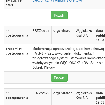
składanie
Elektroniczny Formularz Ofertowy
ofert
Rozwiń
nr
PRZZ/2621
organizator
Węglokoks
data
postępowania
Kraj S.A.
publi
01.04
przedmiot
Modernizacja ognioszczelnej stacji kompaktowej 
postępowania
HA-dk8 wraz z wykonaniem dokumentacji
zintegrowanego systemu sterowania komplekse
wydobywczym dla WĘGLOKOKS KRAJ Sp. z o.o
Bobrek-Piekary
Rozwiń
nr
PRZZ/2629
organizator
Węglokoks
data
postępowania
Kraj S.A.
publi
29.03