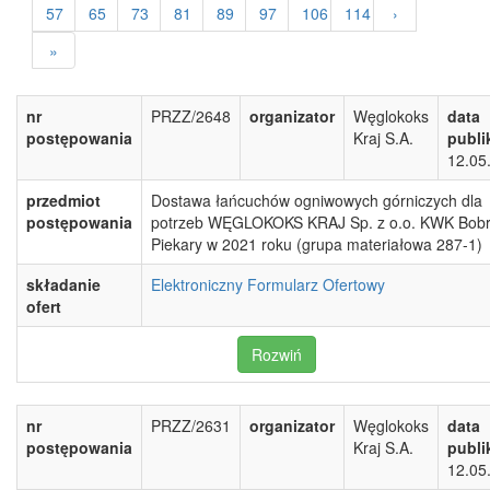
57
65
73
81
89
97
106
114
›
»
nr
PRZZ/2648
organizator
Węglokoks
data
postępowania
Kraj S.A.
publi
12.05
przedmiot
Dostawa łańcuchów ogniwowych górniczych dla
postępowania
potrzeb WĘGLOKOKS KRAJ Sp. z o.o. KWK Bobr
Piekary w 2021 roku (grupa materiałowa 287-1)
składanie
Elektroniczny Formularz Ofertowy
ofert
Rozwiń
nr
PRZZ/2631
organizator
Węglokoks
data
postępowania
Kraj S.A.
publi
12.05