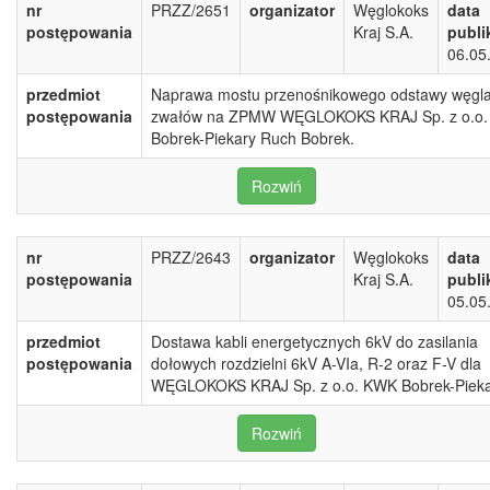
nr
PRZZ/2651
organizator
Węglokoks
data
postępowania
Kraj S.A.
publi
06.05
przedmiot
Naprawa mostu przenośnikowego odstawy węgla
postępowania
zwałów na ZPMW WĘGLOKOKS KRAJ Sp. z o.o
Bobrek-Piekary Ruch Bobrek.
Rozwiń
nr
PRZZ/2643
organizator
Węglokoks
data
postępowania
Kraj S.A.
publi
05.05
przedmiot
Dostawa kabli energetycznych 6kV do zasilania
postępowania
dołowych rozdzielni 6kV A-VIa, R-2 oraz F-V dla
WĘGLOKOKS KRAJ Sp. z o.o. KWK Bobrek-Piek
Rozwiń