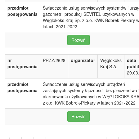
przedmiot
Świadczenie usług serwisowych systemów i urz
postępowania
gazometrii produkcji SEVITEL użytkowanych w
Węglokoks Kraj Sp. z o.o. KWK Bobrek-Piekary 
latach 2021-2022
Rozwiń
nr
PRZZ/2628
organizator
Węglokoks
data
postępowania
Kraj S.A.
publi
29.03
przedmiot
Świadczenie usług serwisowych urządzeń
postępowania
zasilających systemy łączności, bezpieczeństwa 
alarmowania użytkowanych w WĘGLOKOKS KRA
z o.o. KWK Bobrek-Piekary w latach 2021-2022
Rozwiń