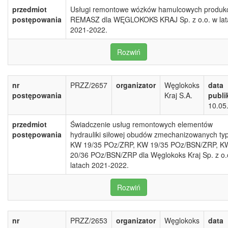
przedmiot
Usługi remontowe wózków hamulcowych produkc
postępowania
REMASZ dla WĘGLOKOKS KRAJ Sp. z o.o. w lat
2021-2022.
Rozwiń
nr
PRZZ/2657
organizator
Węglokoks
data
postępowania
Kraj S.A.
publi
10.05
przedmiot
Świadczenie usług remontowych elementów
postępowania
hydrauliki siłowej obudów zmechanizowanych ty
KW 19/35 POz/ZRP, KW 19/35 POz/BSN/ZRP, K
20/36 POz/BSN/ZRP dla Węglokoks Kraj Sp. z o.
latach 2021-2022.
Rozwiń
nr
PRZZ/2653
organizator
Węglokoks
data