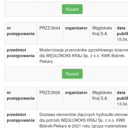
Rozwiń
nr
PRZZ/2644
organizator
Węglokoks
data
postępowania
Kraj S.A.
publi
15.04
przedmiot
Modernizacja przenośnika zgrzebłowego ściano
postępowania
dla WĘGLOKOKS KRAJ Sp. z o.o. KWK Bobrek-
Piekary
Rozwiń
nr
PRZZ/2626
organizator
Węglokoks
data
postępowania
Kraj S.A.
publi
13.04
przedmiot
Dostawa elementów złącznych hydrauliki sterown
postępowania
dla potrzeb WĘGLOKOKS KRAJ Sp. z o.o. KWK
Bobrek-Piekary w 2021 roku (grupa materiałowa