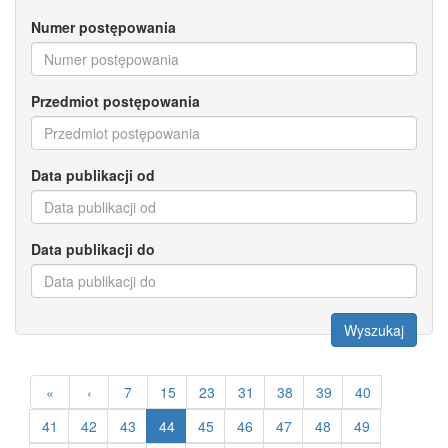
Numer postępowania
Przedmiot postępowania
Data publikacji od
Data publikacji do
Wyszukaj
«
‹
7
15
23
31
38
39
40
41
42
43
44
45
46
47
48
49