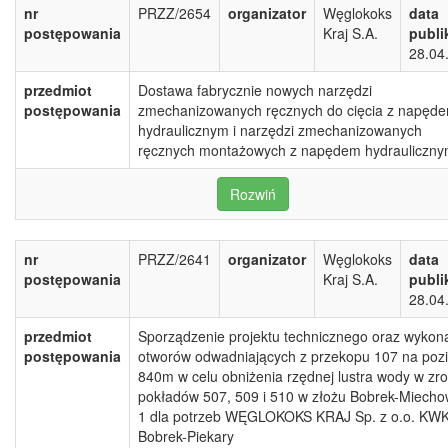
nr
PRZZ/2654
organizator
Węglokoks
data
postępowania
Kraj S.A.
publi
28.04
przedmiot
Dostawa fabrycznie nowych narzędzi
postępowania
zmechanizowanych ręcznych do cięcia z napęd
hydraulicznym i narzędzi zmechanizowanych
ręcznych montażowych z napędem hydrauliczn
Rozwiń
nr
PRZZ/2641
organizator
Węglokoks
data
postępowania
Kraj S.A.
publi
28.04
przedmiot
Sporządzenie projektu technicznego oraz wykon
postępowania
otworów odwadniających z przekopu 107 na poz
840m w celu obniżenia rzędnej lustra wody w zr
pokładów 507, 509 i 510 w złożu Bobrek-Miecho
1 dla potrzeb WĘGLOKOKS KRAJ Sp. z o.o. KW
Bobrek-Piekary