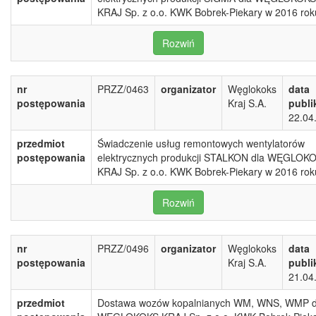
KRAJ Sp. z o.o. KWK Bobrek-Piekary w 2016 rok
Rozwiń
nr
PRZZ/0463
organizator
Węglokoks
data
postępowania
Kraj S.A.
publi
22.04
przedmiot
Świadczenie usług remontowych wentylatorów
postępowania
elektrycznych produkcji STALKON dla WĘGLOK
KRAJ Sp. z o.o. KWK Bobrek-Piekary w 2016 rok
Rozwiń
nr
PRZZ/0496
organizator
Węglokoks
data
postępowania
Kraj S.A.
publi
21.04
przedmiot
Dostawa wozów kopalnianych WM, WNS, WMP d