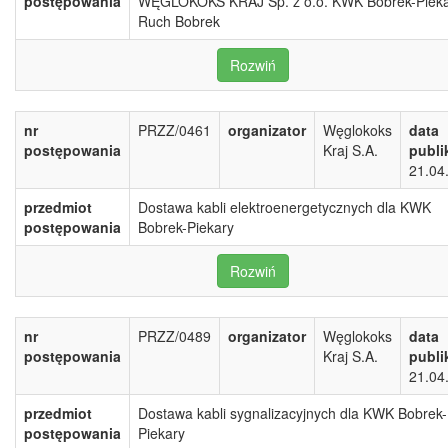
postępowania
WĘGLOKOKS KRAJ Sp. z o.o. KWK Bobrek-Piek
Ruch Bobrek
Rozwiń
nr
PRZZ/0461
organizator
Węglokoks
data
postępowania
Kraj S.A.
publi
21.04
przedmiot
Dostawa kabli elektroenergetycznych dla KWK
postępowania
Bobrek-Piekary
Rozwiń
nr
PRZZ/0489
organizator
Węglokoks
data
postępowania
Kraj S.A.
publi
21.04
przedmiot
Dostawa kabli sygnalizacyjnych dla KWK Bobrek-
postępowania
Piekary