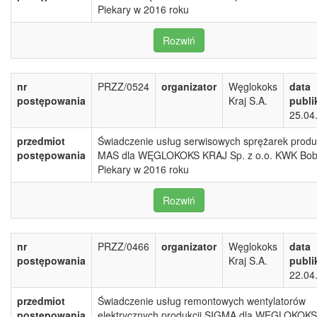
Piekary w 2016 roku
Rozwiń
nr
PRZZ/0524
organizator
Węglokoks
data
postępowania
Kraj S.A.
publi
25.04
przedmiot
Świadczenie usług serwisowych sprężarek produk
postępowania
MAS dla WĘGLOKOKS KRAJ Sp. z o.o. KWK Bob
Piekary w 2016 roku
Rozwiń
nr
PRZZ/0466
organizator
Węglokoks
data
postępowania
Kraj S.A.
publi
22.04
przedmiot
Świadczenie usług remontowych wentylatorów
postępowania
elektrycznych produkcji SIGMA dla WĘGLOKOKS