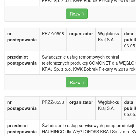
KRAJ Sp. z o.o. KWK Bobrek-Piekary w 2016 rok
Rozwiń
nr
PRZZ/0508
organizator
Węglokoks
data
postępowania
Kraj S.A.
publi
06.05
przedmiot
Świadczenie usług remontowych central
postępowania
telefonicznych produkcji COMONET dla WĘGL
KRAJ Sp. z o.o. KWK Bobrek-Piekary w 2016 rok
Rozwiń
nr
PRZZ/0533
organizator
Węglokoks
data
postępowania
Kraj S.A.
publi
05.05
przedmiot
Świadczenie usług serwisowych pomp produkcji
postępowania
HAUHINCO dla WĘGLOKOKS KRAJ Sp. z o.o. 