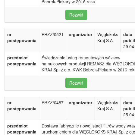
Bobrek-Piekary w 2016 roku
Rozwiń
nr
PRZZ/0521
organizator
Węglokoks
data
postępowania
Kraj S.A.
publi
29.04
przedmiot
Świadczenie usług remontowych wózków
postępowania
hamulcowych produkcji REMASZ dla WĘGLOKO
KRAJ Sp. z o.o. KWK Bobrek-Piekary w 2016 rok
Rozwiń
nr
PRZZ/0487
organizator
Węglokoks
data
postępowania
Kraj S.A.
publi
25.04
przedmiot
Dostawa fabrycznie nowej stacji filtrów wody wra
postępowania
uruchomieniem dla WĘGLOKOKS KRAJ Sp. z o.o