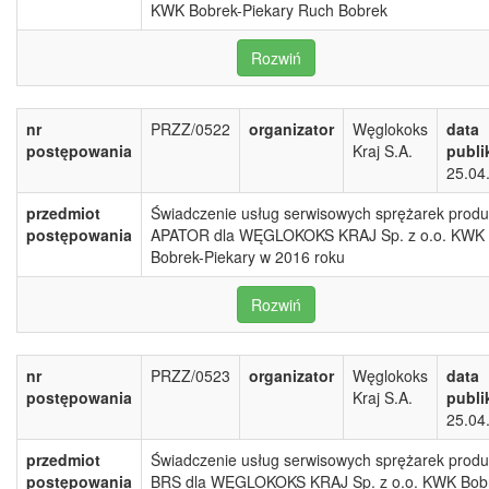
KWK Bobrek-Piekary Ruch Bobrek
Rozwiń
nr
PRZZ/0522
organizator
Węglokoks
data
postępowania
Kraj S.A.
publi
25.04
przedmiot
Świadczenie usług serwisowych sprężarek produk
postępowania
APATOR dla WĘGLOKOKS KRAJ Sp. z o.o. KWK
Bobrek-Piekary w 2016 roku
Rozwiń
nr
PRZZ/0523
organizator
Węglokoks
data
postępowania
Kraj S.A.
publi
25.04
przedmiot
Świadczenie usług serwisowych sprężarek produk
postępowania
BRS dla WĘGLOKOKS KRAJ Sp. z o.o. KWK Bob