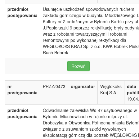
przedmiot
Usunięcie uszkodzeń spowodowanych ruchem
postępowania
zakładu górniczego w budynku Młodzieżowego
Kultury nr 2 położonym w Bytomiu Karbiu przy ul.
J.Popiełuszki 9 poprzez rektyfikację bryły budyn
wraz z robotami towarzyszącymi i robotami
remontowymi po wykonanej rektyfikacji dla
WĘGLOKOKS KRAJ Sp. z o.o. KWK Bobrek-Piek
Ruch Bobrek
Rozwiń
nr
PRZZ/0473
organizator
Węglokoks
data
postępowania
Kraj S.A.
publi
19.04
przedmiot
Odwadnianie zalewiska Ws-47 usytuowanego w
postępowania
Bytomiu-Miechowicach w rejonie między ul.
Drobczyka a Obwodnicą Północną miasta Bytom
związane z usuwaniem szkód wywołanych
eksploatacją górniczą dla potrzeb WĘGLOKOKS