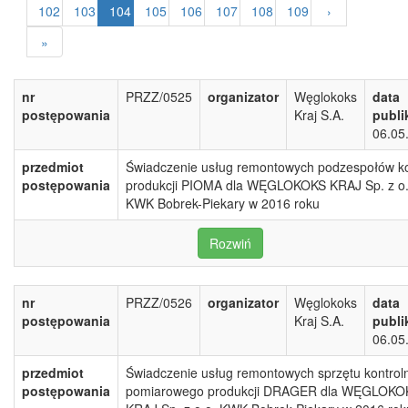
102
103
104
105
106
107
108
109
›
»
nr
PRZZ/0525
organizator
Węglokoks
data
postępowania
Kraj S.A.
publi
06.05
przedmiot
Świadczenie usług remontowych podzespołów ko
postępowania
produkcji PIOMA dla WĘGLOKOKS KRAJ Sp. z o.
KWK Bobrek-Piekary w 2016 roku
Rozwiń
nr
PRZZ/0526
organizator
Węglokoks
data
postępowania
Kraj S.A.
publi
06.05
przedmiot
Świadczenie usług remontowych sprzętu kontrol
postępowania
pomiarowego produkcji DRAGER dla WĘGLOKO