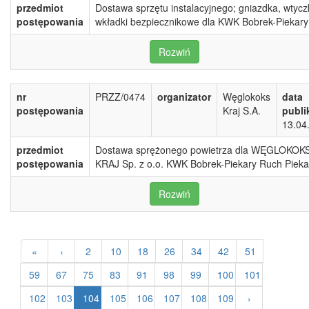
przedmiot
Dostawa sprzętu instalacyjnego; gniazdka, wtyczk
postępowania
wkładki bezpiecznikowe dla KWK Bobrek-Piekary
Rozwiń
nr
PRZZ/0474
organizator
Węglokoks
data
postępowania
Kraj S.A.
publi
13.04
przedmiot
Dostawa sprężonego powietrza dla WĘGLOKOK
postępowania
KRAJ Sp. z o.o. KWK Bobrek-Piekary Ruch Pieka
Rozwiń
«
‹
2
10
18
26
34
42
51
59
67
75
83
91
98
99
100
101
102
103
104
105
106
107
108
109
›