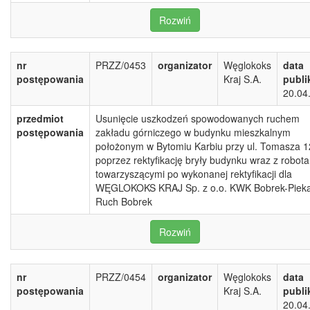
Rozwiń
nr
PRZZ/0453
organizator
Węglokoks
data
postępowania
Kraj S.A.
publi
20.04
przedmiot
Usunięcie uszkodzeń spowodowanych ruchem
postępowania
zakładu górniczego w budynku mieszkalnym
położonym w Bytomiu Karbiu przy ul. Tomasza 1
poprzez rektyfikację bryły budynku wraz z robot
towarzyszącymi po wykonanej rektyfikacji dla
WĘGLOKOKS KRAJ Sp. z o.o. KWK Bobrek-Piek
Ruch Bobrek
Rozwiń
nr
PRZZ/0454
organizator
Węglokoks
data
postępowania
Kraj S.A.
publi
20.04