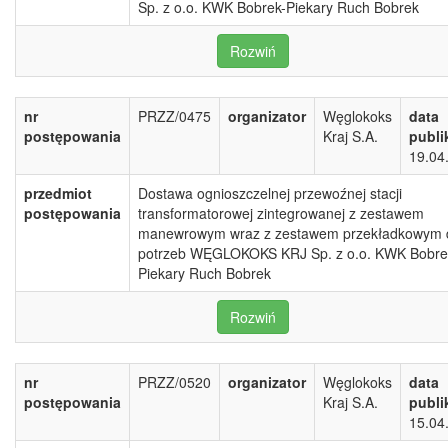
Sp. z o.o. KWK Bobrek-Piekary Ruch Bobrek
Rozwiń
nr
PRZZ/0475
organizator
Węglokoks
data
postępowania
Kraj S.A.
publi
19.04
przedmiot
Dostawa ognioszczelnej przewoźnej stacji
postępowania
transformatorowej zintegrowanej z zestawem
manewrowym wraz z zestawem przekładkowym 
potrzeb WĘGLOKOKS KRJ Sp. z o.o. KWK Bobre
Piekary Ruch Bobrek
Rozwiń
nr
PRZZ/0520
organizator
Węglokoks
data
postępowania
Kraj S.A.
publi
15.04