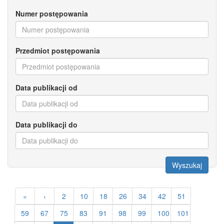
Numer postępowania
Przedmiot postępowania
Data publikacji od
Data publikacji do
Wyszukaj
«
‹
2
10
18
26
34
42
51
59
67
75
83
91
98
99
100
101