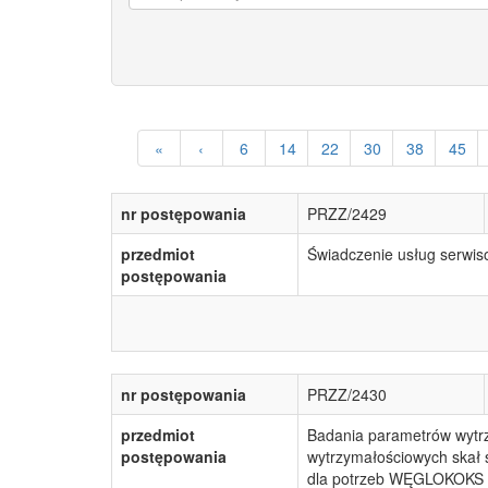
«
‹
6
14
22
30
38
45
nr postępowania
PRZZ/2429
przedmiot
Świadczenie usług serwi
postępowania
nr postępowania
PRZZ/2430
przedmiot
Badania parametrów wytrz
postępowania
wytrzymałościowych skał 
dla potrzeb WĘGLOKOKS K