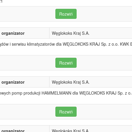
21
Rozwiń
organizator
Węglokoks Kraj S.A.
ądów i serwisu klimatyzatorów dla WĘGLOKOKS KRAJ Sp. z o.o. KWK B
Rozwiń
organizator
Węglokoks Kraj S.A.
isowych pomp produkcji HAMMELMANN dla WĘGLOKOKS KRAJ Sp. z o.o
Rozwiń
organizator
Węglokoks Kraj S.A.