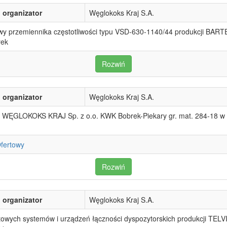
organizator
Węglokoks Kraj S.A.
awy przemiennika częstotliwości typu VSD-630-1140/44 produkcji BA
rek
Rozwiń
organizator
Węglokoks Kraj S.A.
o WĘGLOKOKS KRAJ Sp. z o.o. KWK Bobrek-Piekary gr. mat. 284-18 w
Ofertowy
Rozwiń
organizator
Węglokoks Kraj S.A.
towych systemów i urządzeń łączności dyspozytorskich produkcji TE