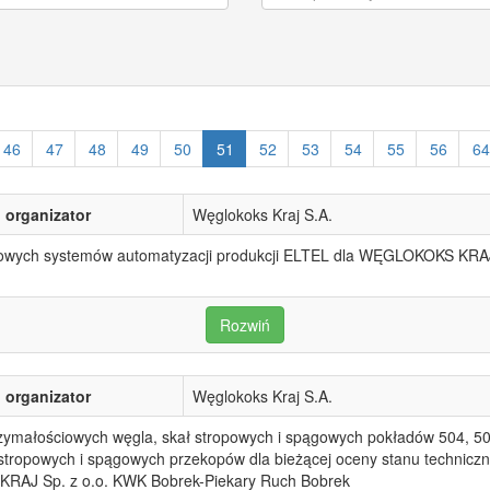
46
47
48
49
50
51
52
53
54
55
56
64
organizator
Węglokoks Kraj S.A.
sowych systemów automatyzacji produkcji ELTEL dla WĘGLOKOKS KRAJ 
Rozwiń
organizator
Węglokoks Kraj S.A.
ymałościowych węgla, skał stropowych i spągowych pokładów 504, 50
stropowych i spągowych przekopów dla bieżącej oceny stanu technic
RAJ Sp. z o.o. KWK Bobrek-Piekary Ruch Bobrek