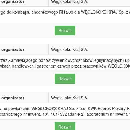
organizator
Węglokoks Kraj S.A.
ego do kombajnu chodnikowego RH 200 dla WĘGLOKOKS KRAJ Sp. z o
Rozwiń
organizator
Węglokoks Kraj S.A.
rzez Zamawiającego bonów żywieniowych(znaków legitymacyjnych) upr
ówkach handlowych i gastronomicznych przez pracowników WĘGLOKOKS 
Rozwiń
organizator
Węglokoks Kraj S.A.
na powierzchni WĘGLOKOKS KRAJ Sp. z o.o. KWK Bobrek-Piekary Ruc
chanicznego nr inwent. 101-101438Zadanie 2: laboratorium nr inwent.
Rozwiń